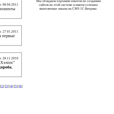
Мы обладаем хорошим опытом по созданию
: 08.04.2011
сайтов на этой системе и имеем успешно
мпоненты
выполненые заказы на CMS
1С-Битрикс
.
: 27.01.2011
: 28.11.2010
"Хэлпос"
короба
,
[
2
] [
3
] [
4
] [
5
] [
6
]