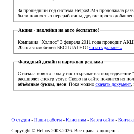
За прошедший год система HelposCMS продолжала разв
были полностью переработаны, другие просто добавле
Акция - наклейки на авто бесплатно!
Компания "Хэлпос" 3 февраля 2011 года проводит АКЦИЮ! Порезка наклеек на авто с использованием белой плёнки,
20-ть автомобилей БЕСПЛАТНО!
читать дальше...
Фасадный дизайн и наружная реклама
С начала нового года у нас открывается подразделение
расширяет спектр услуг. Скоро на сайте появится их п
объёмные буквы
,
неон
. Пока можно
скачать документ
,
О студии
-
Наши работы
-
Клиентам
-
Карта сайта
-
Контак
Copyright © Helpos 2003-2026. Все права защищены.