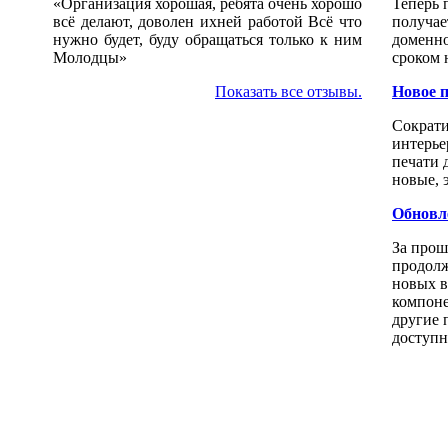
«Организация хорошая, ребята очень хорошо
Теперь 
всё делают, доволен ихней работой Всё что
получае
нужно будет, буду обращаться только к ним
доменно
Молодцы»
сроком н
Показать все отзывы.
Новое п
Сократи
интерье
печати 
новые, 
Обновл
За прош
продолж
новых в
компоне
другие 
доступн