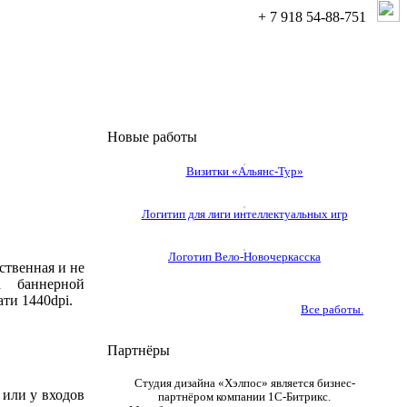
+ 7 918 54-88-751
Новые работы
Визитки «Альянс-Тур»
Логитип для лиги интеллектуальных игр
Логотип Вело-Новочеркасска
ственная и не
а баннерной
ати 1440dpi.
Все работы.
Партнёры
Студия дизайна «Хэлпос» является бизнес-
 или у входов
партнёром компании
1С-Битрикс
.