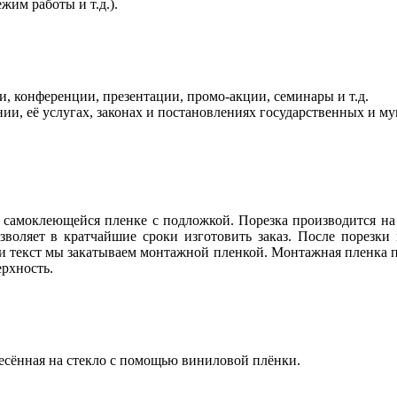
жим работы и т.д.).
 конференции, презентации, промо-акции, семинары и т.д.
ии, её услугах, законах и постановлениях государственных и 
на самоклеющейся пленке с подложкой. Порезка производится н
воляет в кратчайшие сроки изготовить заказ. После порезки
и текст мы закатываем монтажной пленкой. Монтажная пленка 
рхность.
есённая на стекло с помощью виниловой плёнки.